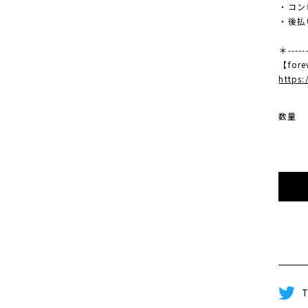
・コンビ
・後払
＊------
【fore
https
数量
T