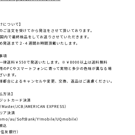
けについて】
のご注文を受けてから発注をさせて頂いております。
点国内で最終検品をしてお送りさせていただきます。
め発送まで２-４週間お時間頂戴いたします。
事項
一律送料￥550で発送いたします。※￥8000以上は送料無料
用のPCやスマートフォンに寄って実物と多少の色味が異なる場
ざいます。
様都合によるキャンセルや変更、交換、返品はご遠慮ください。
払方法】
ジットカード決済
/Master/JCB/AMERICAN EXPRESS）
リア決済
mo/au/SoftBank/Y!mobile/UQmobile）
振込
住友銀行）