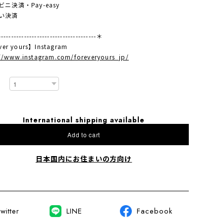
ニ決済・Pay-easy
い決済
-------------------------------------＊
ver yours】Instagram
://www.instagram.com/foreveryours_jp/
International shipping available
Add to cart
日本国内にお住まいの方向け
witter
LINE
Facebook