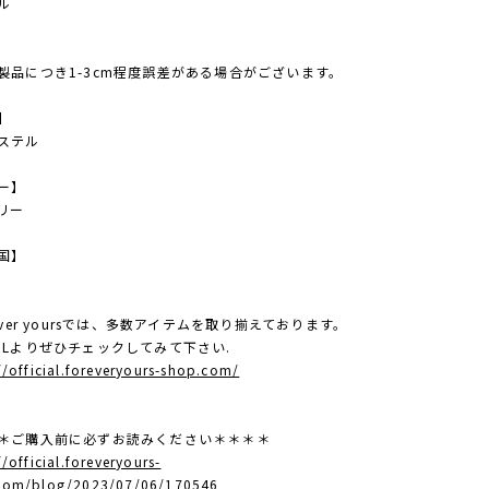
デル
m
製品につき1-3cm程度誤差がある場合がございます。
】
ステル
ー】
リー
国】
ever yoursでは、多数アイテムを取り揃えております。
RLよりぜひチェックしてみて下さい.
//official.foreveryours-shop.com/
＊ご購入前に必ずお読みください＊＊＊＊
//official.foreveryours-
com/blog/2023/07/06/170546