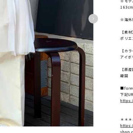
※モ
163c
※海外
【素材
ポリエ
【カラ
アイボ
【原産
韓国
■for
下記U
https:
＊＊＊
https:
shop.