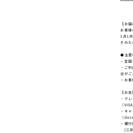
【お届
お客様
1点1
そのた
◆注意
・全国
・ご利
合がご
・お客
【お支
・クレ
（VISA
・キャ
（doco
・銀行
(三井