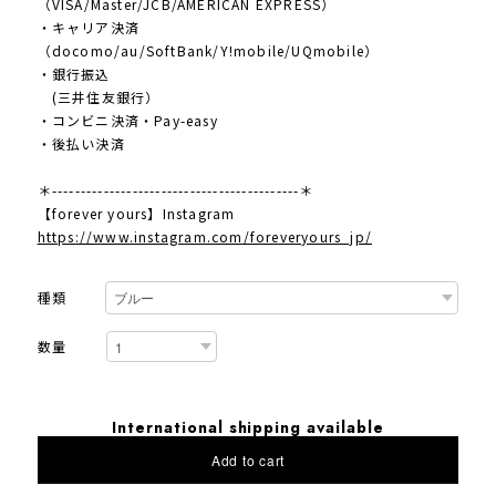
（VISA/Master/JCB/AMERICAN EXPRESS）
・キャリア決済
（docomo/au/SoftBank/Y!mobile/UQmobile）
・銀行振込
(三井住友銀行）
・コンビニ決済・Pay-easy
・後払い決済
＊-------------------------------------------＊
【forever yours】Instagram
https://www.instagram.com/foreveryours_jp/
種類
数量
International shipping available
Add to cart