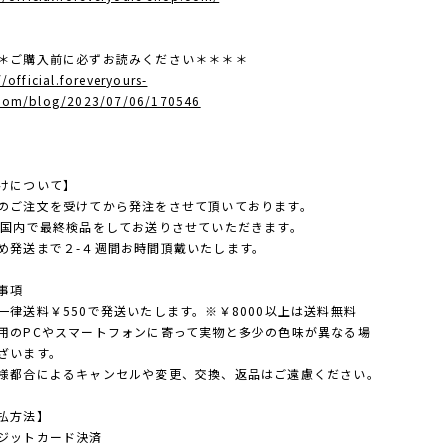
＊ご購入前に必ずお読みください＊＊＊＊
//official.foreveryours-
com/blog/2023/07/06/170546
けについて】
のご注文を受けてから発注をさせて頂いております。
点国内で最終検品をしてお送りさせていただきます。
め発送まで２-４週間お時間頂戴いたします。
事項
一律送料￥550で発送いたします。※￥8000以上は送料無料
用のPCやスマートフォンに寄って実物と多少の色味が異なる場
ざいます。
様都合によるキャンセルや変更、交換、返品はご遠慮ください。
払方法】
ジットカード決済