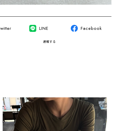
witter
LINE
Facebook
通報する