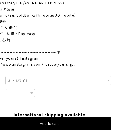
/Master/JCB/AMERICAN EXPRESS）
リア決済
mo/au/SoftBank/Y!mobile/UQmobile）
振込
住友銀行）
ニ決済・Pay-easy
い決済
-------------------------------------＊
ver yours】Instagram
://www.instagram.com/foreveryours_jp/
International shipping available
Add to cart