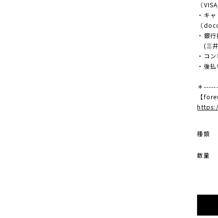
（VISA
・キャ
（doco
・銀行
(三井
・コンビ
・後払
＊------
【fore
https
種類
数量