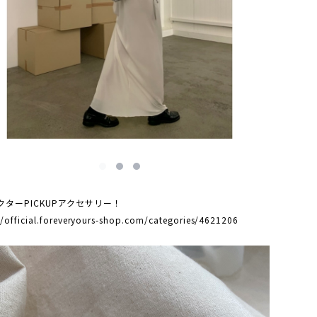
クターPICKUPアクセサリー！
//official.foreveryours-shop.com/categories/4621206