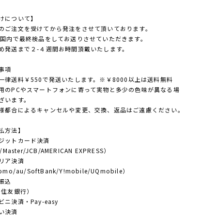
けについて】
のご注文を受けてから発注をさせて頂いております。
点国内で最終検品をしてお送りさせていただきます。
め発送まで２-４週間お時間頂戴いたします。
事項
一律送料￥550で発送いたします。※￥8000以上は送料無料
用のPCやスマートフォンに寄って実物と多少の色味が異なる場
ざいます。
様都合によるキャンセルや変更、交換、返品はご遠慮ください。
払方法】
ジットカード決済
/Master/JCB/AMERICAN EXPRESS）
リア決済
mo/au/SoftBank/Y!mobile/UQmobile）
振込
住友銀行）
ニ決済・Pay-easy
い決済