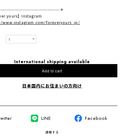
-------------------------------------＊
ver yours】Instagram
://www.instagram.com/foreveryours_jp/
International shipping available
Add to cart
日本国内にお住まいの方向け
witter
LINE
Facebook
通報する