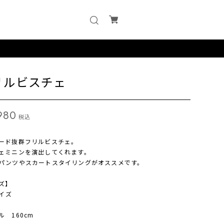
リルビスチェ
980
税込
ード抜群フリルビスチェ。
ェミニンを演出してくれます。
パンツやスカートスタイリングがオススメです。
ズ】
サイズ
ル 160cm