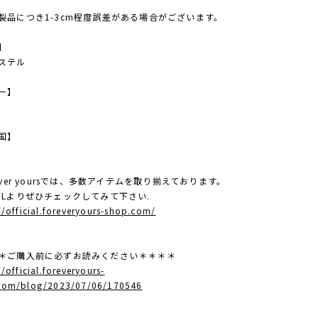
製品につき1-3cm程度誤差がある場合がございます。
】
ステル
ー】
国】
ever yoursでは、多数アイテムを取り揃えております。
RLよりぜひチェックしてみて下さい.
//official.foreveryours-shop.com/
＊ご購入前に必ずお読みください＊＊＊＊
//official.foreveryours-
com/blog/2023/07/06/170546