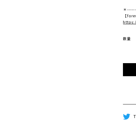
＊------
【fore
https
数量
T