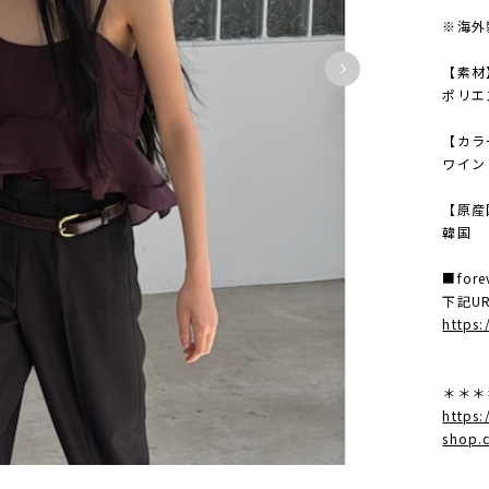
※海外
【素材
ポリエ
【カラ
ワイン
【原産
韓国
■for
下記U
https:
＊＊＊
https:
shop.