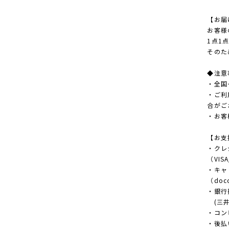
【お届
お客様
1点1
そのた
◆注意
・全国
・ご利
合がご
・お客
【お支
・クレ
（VISA
・キャ
（doco
・銀行
(三井
・コンビ
・後払