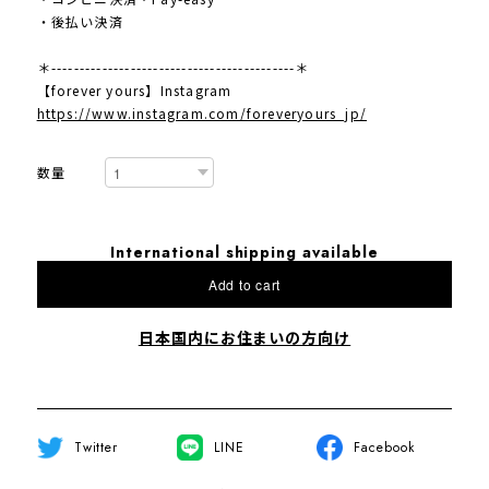
・後払い決済
＊-------------------------------------------＊
【forever yours】Instagram
https://www.instagram.com/foreveryours_jp/
数量
International shipping available
Add to cart
日本国内にお住まいの方向け
Twitter
LINE
Facebook