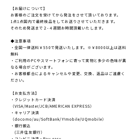
【お届けについて】
お客様のご注文を受けてから発注をさせて頂いております。
1点1点国内で最終検品をしてお送りさせていただきます。
そのため発送まで２-４週間お時間頂戴いたします。
◆注意事項
・全国一律送料￥550で発送いたします。※￥8000以上は送料
無料
・ご利用のPCやスマートフォンに寄って実物と多少の色味が異
なる場合がございます。
・お客様都合によるキャンセルや変更、交換、返品はご遠慮く
ださい。
【お支払方法】
・クレジットカード決済
（VISA/Master/JCB/AMERICAN EXPRESS）
・キャリア決済
（docomo/au/SoftBank/Y!mobile/UQmobile）
・銀行振込
(三井住友銀行）
・コンビニ決済・Pay-easy