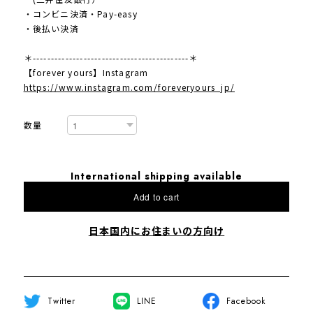
・コンビニ決済・Pay-easy
・後払い決済
＊-------------------------------------------＊
【forever yours】Instagram
https://www.instagram.com/foreveryours_jp/
数量
International shipping available
Add to cart
日本国内にお住まいの方向け
Twitter
LINE
Facebook