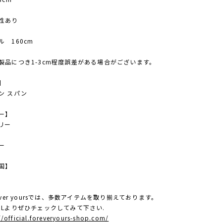
性あり
ル 160cm
製品につき1-3cm程度誤差がある場合がございます。
】
ン スパン
ー】
リー
ー
国】
ever yoursでは、多数アイテムを取り揃えております。
RLよりぜひチェックしてみて下さい.
//official.foreveryours-shop.com/