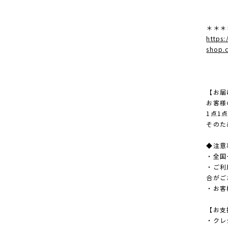
＊＊＊
https:
shop.
【お届
お客様
1点1
そのた
◆注意
・全国
・ご利
合がご
・お客
【お支
・クレ