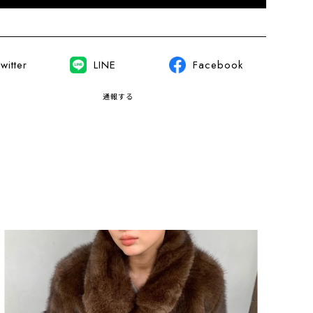
witter
LINE
Facebook
通報する