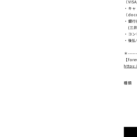
（VISA
・キャ
（doco
・銀行
(三井
・コンビ
・後払
＊------
【fore
https
種類