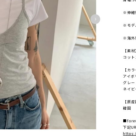
※伸縮
※モデ
※海外
【素材
コット
【カラ
アイボ
グレー
ネイビ
【原産
韓国
■for
下記U
https: