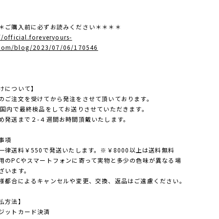
＊ご購入前に必ずお読みください＊＊＊＊
//official.foreveryours-
com/blog/2023/07/06/170546
けについて】
のご注文を受けてから発注をさせて頂いております。
点国内で最終検品をしてお送りさせていただきます。
め発送まで２-４週間お時間頂戴いたします。
事項
一律送料￥550で発送いたします。※￥8000以上は送料無料
用のPCやスマートフォンに寄って実物と多少の色味が異なる場
ざいます。
様都合によるキャンセルや変更、交換、返品はご遠慮ください。
払方法】
ジットカード決済